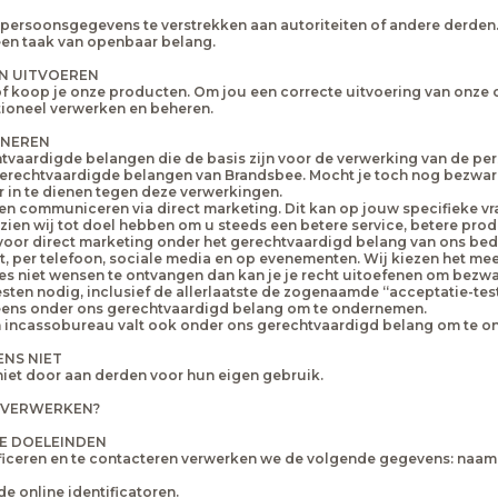
persoonsgegevens te verstrekken aan autoriteiten of andere derden. 
 een taak van openbaar belang.
EN UITVOEREN
n of koop je onze producten. Om jou een correcte uitvoering van on
ioneel verwerken en beheren.
ONEREN
tvaardigde belangen die de basis zijn voor de verwerking van de pe
 gerechtvaardigde belangen van Brandsbee. Mocht je toch nog bezwa
 in te dienen tegen deze verwerkingen.
jven communiceren via direct marketing. Dit kan op jouw specifieke v
ien wij tot doel hebben om u steeds een betere service, betere produ
r direct marketing onder het gerechtvaardigd belang van ons bedr
ost, per telefoon, sociale media en op evenementen. Wij kiezen het me
 niet wensen te ontvangen dan kan je je recht uitoefenen om bezwaa
esten nodig, inclusief de allerlaatste de zogenaamde “acceptatie-tes
eens onder ons gerechtvaardigd belang om te ondernemen.
n incassobureau valt ook onder ons gerechtvaardigd belang om te 
NS NIET
iet door aan derden voor hun eigen gebruik.
 VERWERKEN?
KE DOELEINDEN
tificeren en te contacteren verwerken we de volgende gegevens: naa
 online identificatoren.