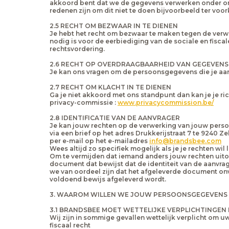
akkoord bent dat we de gegevens verwerken onder ons 
redenen zijn om dit niet te doen bijvoorbeeld ter vo
2.5 RECHT OM BEZWAAR IN TE DIENEN
Je hebt het recht om bezwaar te maken tegen de verwe
nodig is voor de eerbiediging van de sociale en fisc
rechtsvordering.
2.6 RECHT OP OVERDRAAGBAARHEID VAN GEGEVENS
Je kan ons vragen om de persoonsgegevens die je aan
2.7 RECHT OM KLACHT IN TE DIENEN
Ga je niet akkoord met ons standpunt dan kan je je ri
privacy-commissie :
www.privacycommission.be/
2.8 IDENTIFICATIE VAN DE AANVRAGER
Je kan jouw rechten op de verwerking van jouw perso
via een brief op het adres Drukkerijstraat 7 te 9240 Ze
per e-mail op het e-mailadres
info@brandsbee.com
Wees altijd zo specifiek mogelijk als je je rechten wi
Om te vermijden dat iemand anders jouw rechten uitoef
document dat bewijst dat de identiteit van de aanvrag
we van oordeel zijn dat het afgeleverde document onv
voldoend bewijs afgeleverd wordt.
3. WAAROM WILLEN WE JOUW PERSOONSGEGEVENS
3.1 BRANDSBEE MOET WETTELIJKE VERPLICHTINGEN
Wij zijn in sommige gevallen wettelijk verplicht om 
fiscaal recht