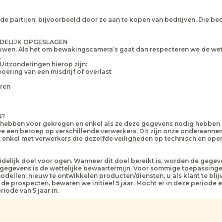
artijen, bijvoorbeeld door ze aan te kopen van bedrijven. Die bedr
JDELIJK OPGESLAGEN
wen. Als het om bewakingscamera’s gaat dan respecteren we de wett
.
tzonderingen hierop zijn:
ering van een misdrijf of overlast
eren
N?
hebben voor gekregen en enkel als ze deze gegevens nodig hebben o
een beroep op verschillende verwerkers. Dit zijn onze onderaannem
nkel met verwerkers die dezelfde veiligheden op technisch en opera
elijk doel voor ogen. Wanneer dit doel bereikt is, worden de gegev
gegevens is de wettelijke bewaartermijn. Voor sommige toepassinge
dellen, nieuw te ontwikkelen producten/diensten, u als klant te blij
e prospecten, bewaren we initieel 5 jaar. Mocht er in deze periode 
ode van 5 jaar in.