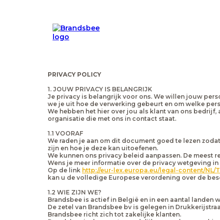
PRIVACY POLICY
1. JOUW PRIVACY IS BELANGRIJK
Je privacy is belangrijk voor ons. We willen jouw per
we je uit hoe de verwerking gebeurt en om welke per
We hebben het hier over jou als klant van ons bedrijf
organisatie die met ons in contact staat.
1.1 VOORAF
We raden je aan om dit document goed te lezen zoda
zijn en hoe je deze kan uitoefenen.
We kunnen ons privacy beleid aanpassen. De meest re
Wens je meer informatie over de privacy wetgeving in
Op de link
http://eur-lex.europa.eu/legal-content/N
kan u de volledige Europese verordening over de b
1.2 WIE ZIJN WE?
Brandsbee is actief in België en in een aantal landen 
De zetel van Brandsbee bv is gelegen in Drukkerijstraa
Brandsbee richt zich tot zakelijke klanten.