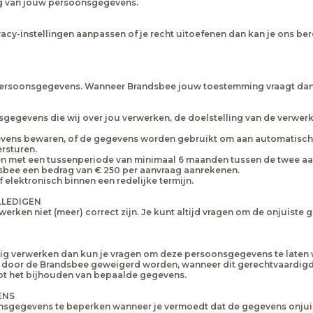
ng van jouw persoonsgegevens.
rivacy-instellingen aanpassen of je recht uitoefenen dan kan je ons b
 persoonsgegevens. Wanneer Brandsbee jouw toestemming vraagt dan ka
onsgegevens die wij over jou verwerken, de doelstelling van de verw
evens bewaren, of de gegevens worden gebruikt om aan automatische
rsturen.
sen met een tussenperiode van minimaal 6 maanden tussen de twee aa
sbee een bedrag van € 250 per aanvraag aanrekenen.
 elektronisch binnen een redelijke termijn.
LLEDIGEN
rken niet (meer) correct zijn. Je kunt altijd vragen om de onjuiste g
ig verwerken dan kun je vragen om deze persoonsgegevens te laten 
 door de Brandsbee geweigerd worden, wanneer dit gerechtvaardigd 
 tot het bijhouden van bepaalde gegevens.
ENS
gegevens te beperken wanneer je vermoedt dat de gegevens onjuist z