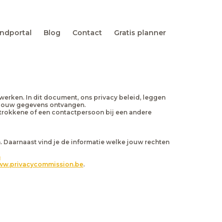
ndportal
Blog
Contact
Gratis planner
werken. In dit document, ons privacy beleid, leggen
e jouw gegevens ontvangen.
betrokkene of een contactpersoon bij een andere
Daarnaast vind je de informatie welke jouw rechten
m
w.privacycommission.be
.