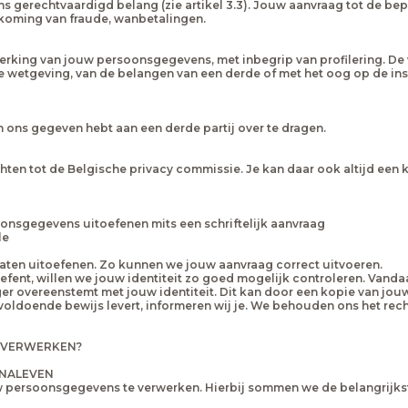
gerechtvaardigd belang (zie artikel 3.3). Jouw aanvraag tot de bep
orkoming van fraude, wanbetalingen.
rking van jouw persoonsgegevens, met inbegrip van profilering. De 
ale wetgeving, van de belangen van een derde of met het oog op de in
 ons gegeven hebt aan een derde partij over te dragen.
chten tot de Belgische privacy commissie. Je kan daar ook altijd ee
onsgegevens uitoefenen mits een schriftelijk aanvraag
le
l laten uitoefenen. Zo kunnen we jouw aanvraag correct uitvoeren.
ent, willen we jouw identiteit zo goed mogelijk controleren. Vandaa
er overeenstemt met jouw identiteit. Dit kan door een kopie van jouw
oldoende bewijs levert, informeren wij je. We behouden ons het recht
 VERWERKEN?
 NALEVEN
uw persoonsgegevens te verwerken. Hierbij sommen we de belangrijks