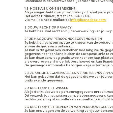
Brandsbee is de verantwoordelijke voor de verwerki
1.3. HOE KAN U ONS BEREIKEN?
Als je vragen hebt over jouw privacy of je wil jouw p
Het adres Drukkerijstraat 7 te 9240 Zele
Via mail op het e-mailadres
info@brandsbee.com
2. JOUW RECHT OP PRIVACY
Je hebt heel wat rechten bij de verwerking van jouw
2.1 JE MAG JOUW PERSOONSGEGEVENS INZIEN
Je hebt het recht om inzage te krijgen van de perso
en wie de gegevens ontvangt.
Je kan in dit geval ook vernemen hoe lang we de geg
gegevens naar een land buiten de Europese Unie te ve
Je kan deze aanvraag gratis twee keer per jaar plaat
als overdreven en hinderlijk beschouwd en kan Brand
De gevraagde informatie bezorgen we je schriftelijk of
2.2 JE KAN JE GEGEVENS LATEN VERBETEREN/VERVO
Het kan gebeuren dat de gegevens die we van jou verwe
ontbrekende gegevens.
2.3 RECHT OP HET WISSEN
Als je denkt dat we de persoonsgegevens onrechtmat
Dit verzoek tot het wissen van persoonsgegevens kan
rechtsvordering of omwille van een wettelijke plicht
2.4 RECHT OP HET BEPERKEN VAN PERSOONSGEGEV
Je kan ons vragen om de verwerking van jouw persoons