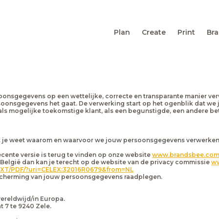
Plan
Create
Print
Bra
soonsgegevens op een wettelijke, correcte en transparante manier ver
soonsgegevens het gaat. De verwerking start op het ogenblik dat w
, als mogelijke toekomstige klant, als een begunstigde, een andere 
t je weet waarom en waarvoor we jouw persoonsgegevens verwerken. 
cente versie is terug te vinden op onze website
www.brandsbee.co
 België dan kan je terecht op de website van de privacy commissie
ww
L/TXT/PDF/?uri=CELEX:32016R0679&from=NL
escherming van jouw persoonsgegevens raadplegen.
wereldwijd/in Europa.
t 7 te 9240 Zele.