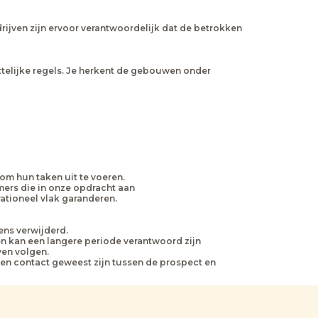
ijven zijn ervoor verantwoordelijk dat de betrokken
elijke regels. Je herkent de gebouwen onder
m hun taken uit te voeren.
ers die in onze opdracht aan
tioneel vlak garanderen.
ens verwijderd.
n kan een langere periode verantwoord zijn
ven volgen.
een contact geweest zijn tussen de prospect en