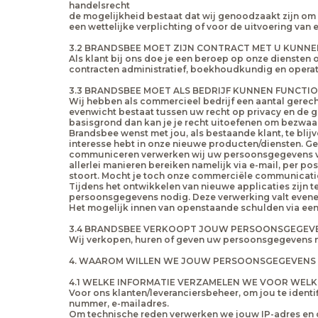
handelsrecht
de mogelijkheid bestaat dat wij genoodzaakt zijn om 
een wettelijke verplichting of voor de uitvoering van
3.2 BRANDSBEE MOET ZIJN CONTRACT MET U KUNN
Als klant bij ons doe je een beroep op onze dienste
contracten administratief, boekhoudkundig en operat
3.3 BRANDSBEE MOET ALS BEDRIJF KUNNEN FUNCTI
Wij hebben als commercieel bedrijf een aantal gerech
evenwicht bestaat tussen uw recht op privacy en de
basisgrond dan kan je je recht uitoefenen om bezwaar
Brandsbee wenst met jou, als bestaande klant, te bli
interesse hebt in onze nieuwe producten/diensten. Gez
communiceren verwerken wij uw persoonsgegevens voo
allerlei manieren bereiken namelijk via e-mail, per p
stoort. Mocht je toch onze commerciële communicaties
Tijdens het ontwikkelen van nieuwe applicaties zijn t
persoonsgegevens nodig. Deze verwerking valt even
Het mogelijk innen van openstaande schulden via ee
3.4 BRANDSBEE VERKOOPT JOUW PERSOONSGEGEVE
Wij verkopen, huren of geven uw persoonsgegevens n
4. WAAROM WILLEN WE JOUW PERSOONSGEGEVENS
4.1 WELKE INFORMATIE VERZAMELEN WE VOOR WEL
Voor ons klanten/leveranciersbeheer, om jou te iden
nummer, e-mailadres.
Om technische reden verwerken we jouw IP-adres en de