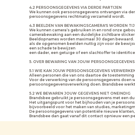
4.2 PERSOONSGEGEVENS VIA DERDE PARTIJEN
We kunnen ook persoonsgegevens ontvangen via derde p
persoonsgegevens rechtmatig verzameld wordt.
4.3 BEELDEN VAN BEWAKINGSCAMERA'S WORDEN TI
We kunnen camera’s gebruiken in en rond onze gebou
camerabewaking aan een duidelijke zichtbare sticker
Beeldopnames worden maximaal 30 dagen bewaard. Ui
als de opgenomen beelden nuttig zijn voor de bewijsvo
een schade te bewijzen
een dader, een getuige of een slachtoffer te identific
5. OVER BEWARING VAN JOUW PERSOONSGEGEVENS
5.1 WIE KAN JOUW PERSOONSGEGEVENS VERWERKE
Alleen personen die van ons daartoe de toestemming 
Voor de verwerking van de persoonsgegevens doen we 
persoonsgegevensverwerking doen. Brandsbee werkt e
5.2 WE BEWAREN JOUW GEGEVENS NIET ONEINDIG
Brandsbee gebruikt je persoonsgegevens met een duid
Het uitgangspunt voor het bijhouden van je persoons
bijvoorbeeld voor het maken van studies, marketingmo
De persoonsgegevens van potentiële nieuwe klanten, d
Brandsbee dan gaat vanaf dit contact opnieuw een peri