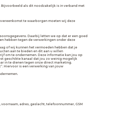
Bijvoorbeeld als dit noodzakelijk is in verband met
ze overeenkomst te waarborgen moeten wij deze
rsoonsgegevens. Daarbij letten we op dat er een goed
ren hebben tegen de verwerkingen onder deze
raag of wij kunnen het vermoeden hebben dat je
cten aan te bieden en dit aan u willen
ijf om te ondernemen. Deze informatie kan jou op
est geschikte kanaal dat jou zo weinig mogelijk
r in te dienen tegen onze direct marketing.
t”. Hiervoor is een verwerking van jouw
ondernemen.
m, voornaam, adres, geslacht, telefoonnummer, GSM