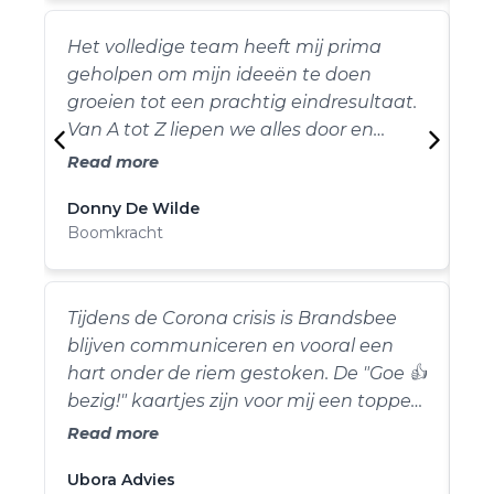
Het volledige team heeft mij prima
geholpen om mijn ideeën te doen
groeien tot een prachtig eindresultaat.
Van A tot Z liepen we alles door en
kwamen ze ondertussen met nog
Read more
betere voorstellen af. Ik kan het alleen
Donny De Wilde
maar aanraden!
Boomkracht
Tijdens de Corona crisis is Brandsbee
blijven communiceren en vooral een
hart onder de riem gestoken. De "Goe 👍
bezig!" kaartjes zijn voor mij een topper.
Een zoveelste bewijs van de
Read more
professionaliteit en de meerwaarde die
Ubora Advies
My
Brandsbee levert.