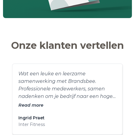
Onze klanten vertellen
Wat een leuke en leerzame
"N
samenwerking met Brandsbee.
Br
Professionele medewerkers, samen
(z
nadenken om je bedrijf naar een hoger
pr
level te brengen.
ma
Read more
Re
voo
Ingrid Praet
de
Inter Fitness